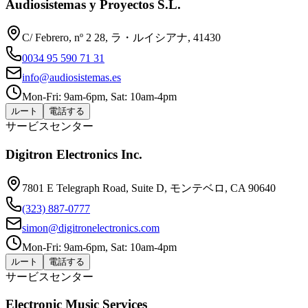
Audiosistemas y Proyectos S.L.
C/ Febrero, nº 2 28, ラ・ルイシアナ, 41430
0034 95 590 71 31
info@audiosistemas.es
Mon-Fri: 9am-6pm, Sat: 10am-4pm
ルート
電話する
サービスセンター
Digitron Electronics Inc.
7801 E Telegraph Road, Suite D, モンテベロ, CA 90640
(323) 887-0777
simon@digitronelectronics.com
Mon-Fri: 9am-6pm, Sat: 10am-4pm
ルート
電話する
サービスセンター
Electronic Music Services