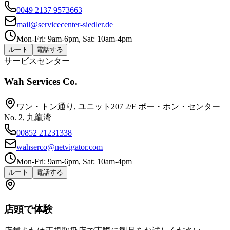
0049 2137 9573663
mail@servicecenter-siedler.de
Mon-Fri: 9am-6pm, Sat: 10am-4pm
ルート
電話する
サービスセンター
Wah Services Co.
ワン・トン通り, ユニット207 2/F ポー・ホン・センター
No. 2, 九龍湾
00852 21231338
wahserco@netvigator.com
Mon-Fri: 9am-6pm, Sat: 10am-4pm
ルート
電話する
店頭で体験