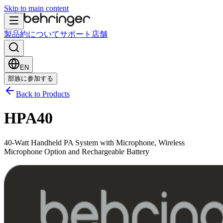
Skip to main content
製品
約について
サポート
店舗
EN
部族に参加する
Back to Products
HPA40
40-Watt Handheld PA System with Microphone, Wireless
Microphone Option and Rechargeable Battery