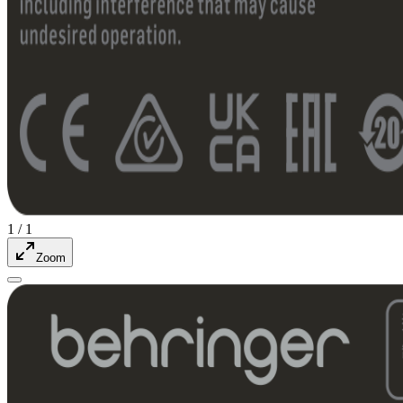
1
/
1
Zoom