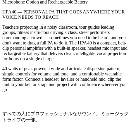
Microphone Option and Rechargeable Battery
HPA40 — PERSONAL PA THAT GOES ANYWHERE YOUR
VOICE NEEDS TO REACH
Teachers projecting in a noisy classroom, tour guides leading
groups, fitness instructors driving a class, street performers
commanding a crowd — sometimes you need to be heard, and you
don't want to drag a full PA to do it. The HPA40 is a compact, belt-
clip personal amplifier with a built-in speaker, headset mic input and
rechargeable battery that delivers clean, intelligible vocal projection
for hours on a single charge.
40 watts of peak power, a wide and articulate dispersion pattern,
simple controls for volume and tone, and a comfortable wearable
form factor. Connect a headset, lavalier or handheld mic, clip the
unit to your belt or strap, and project with confidence wherever you
go.
すべての人にプロフェッショナルなサウンド。ミュージック
トライブの一部。