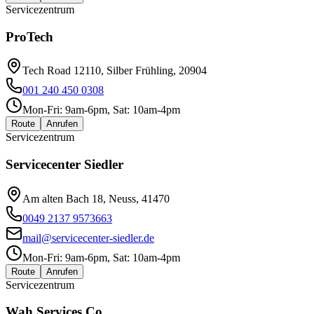
Servicezentrum
ProTech
Tech Road 12110, Silber Frühling, 20904
001 240 450 0308
Mon-Fri: 9am-6pm, Sat: 10am-4pm
Route
Anrufen
Servicezentrum
Servicecenter Siedler
Am alten Bach 18, Neuss, 41470
0049 2137 9573663
mail@servicecenter-siedler.de
Mon-Fri: 9am-6pm, Sat: 10am-4pm
Route
Anrufen
Servicezentrum
Wah Services Co.