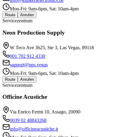
info@klinkerselectronics.be
Mon-Fri: 9am-6pm, Sat: 10am-4pm
Route
Anrufen
Servicezentrum
Neon Production Supply
W Teco Ave 3625, Ste 3, Las Vegas, 89118
001 702 912 4330
support@nps.vegas
Mon-Fri: 9am-6pm, Sat: 10am-4pm
Route
Anrufen
Servicezentrum
Officine Acustiche
Via Enrico Fermi 10, Assago, 20090
0039 02 48843268
info@officineacustiche.it