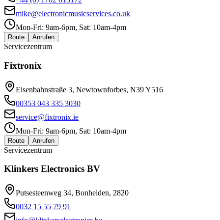
mike@electronicmusicservices.co.uk
Mon-Fri: 9am-6pm, Sat: 10am-4pm
Route
Anrufen
Servicezentrum
Fixtronix
Eisenbahnstraße 3, Newtownforbes, N39 Y516
00353 043 335 3030
service@fixtronix.ie
Mon-Fri: 9am-6pm, Sat: 10am-4pm
Route
Anrufen
Servicezentrum
Klinkers Electronics BV
Putsesteenweg 34, Bonheiden, 2820
0032 15 55 79 91