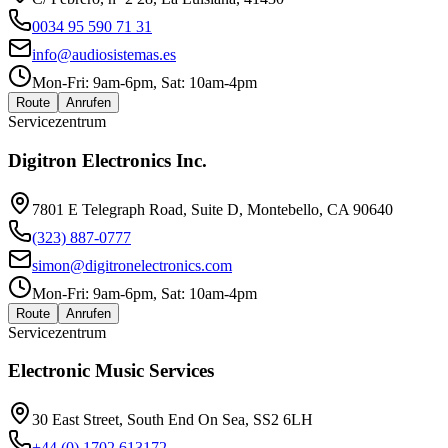
0034 95 590 71 31
info@audiosistemas.es
Mon-Fri: 9am-6pm, Sat: 10am-4pm
Route
Anrufen
Servicezentrum
Digitron Electronics Inc.
7801 E Telegraph Road, Suite D, Montebello, CA 90640
(323) 887-0777
simon@digitronelectronics.com
Mon-Fri: 9am-6pm, Sat: 10am-4pm
Route
Anrufen
Servicezentrum
Electronic Music Services
30 East Street, South End On Sea, SS2 6LH
+44 (0) 1702 613172