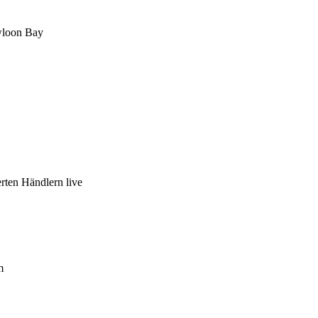
wloon Bay
erten Händlern live
m