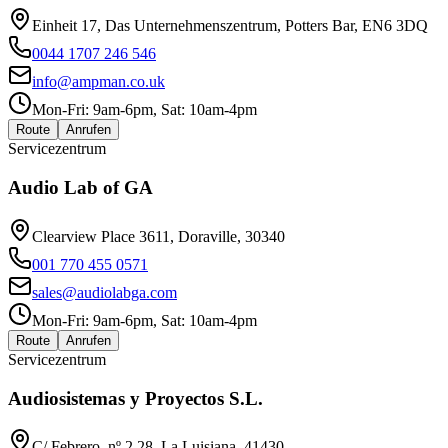
Einheit 17, Das Unternehmenszentrum, Potters Bar, EN6 3DQ
0044 1707 246 546
info@ampman.co.uk
Mon-Fri: 9am-6pm, Sat: 10am-4pm
Route
Anrufen
Servicezentrum
Audio Lab of GA
Clearview Place 3611, Doraville, 30340
001 770 455 0571
sales@audiolabga.com
Mon-Fri: 9am-6pm, Sat: 10am-4pm
Route
Anrufen
Servicezentrum
Audiosistemas y Proyectos S.L.
C/ Febrero, nº 2 28, La Luisiana, 41430