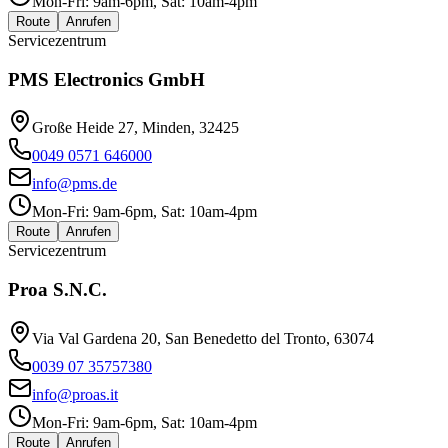
Mon-Fri: 9am-6pm, Sat: 10am-4pm
Route
Anrufen
Servicezentrum
PMS Electronics GmbH
Große Heide 27, Minden, 32425
0049 0571 646000
info@pms.de
Mon-Fri: 9am-6pm, Sat: 10am-4pm
Route
Anrufen
Servicezentrum
Proa S.N.C.
Via Val Gardena 20, San Benedetto del Tronto, 63074
0039 07 35757380
info@proas.it
Mon-Fri: 9am-6pm, Sat: 10am-4pm
Route
Anrufen